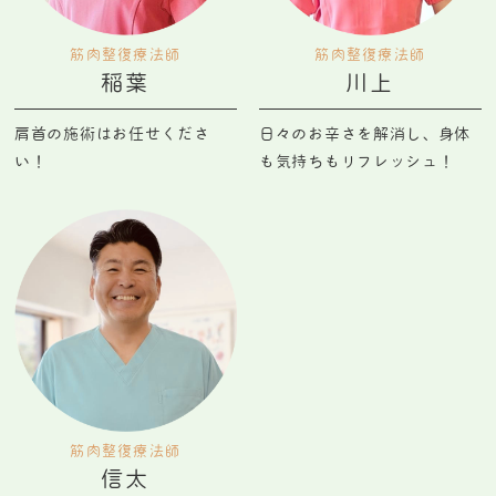
筋肉整復
療法師
筋肉整復
療法師
稲葉
川上
肩首の施術はお任せくださ
日々のお辛さを解消し、身体
い！
も気持ちもリフレッシュ！
筋肉整復
療法師
信太