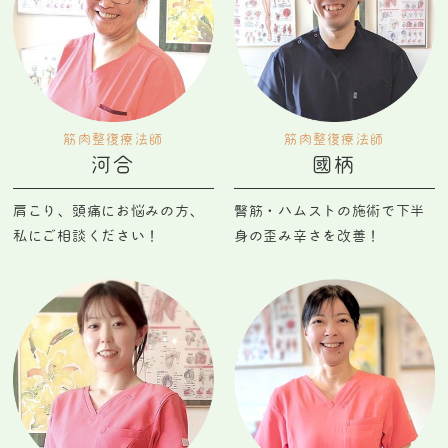
筋肉整復
療法師
筋肉整復
療法師
河合
國柄
肩こり、頭痛にお悩みの方、
臀筋・ハムストの施術で下半
私にご相談ください！
身の歪み辛さを改善！