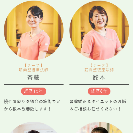
【チーフ】
【チーフ】
筋肉整復療法師
筋肉整復療法師
斉藤
鈴木
経歴15年
経歴8年
慢性肩凝りを独自の施術で足
骨盤矯正＆ダイエットのお悩
から根本改善致します！
みご相談お任せください！