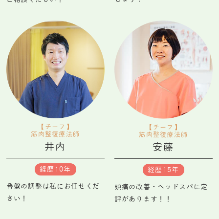
【チーフ】
【チーフ】
筋肉整復療法師
筋肉整復療法師
井内
安藤
経歴10年
経歴15年
骨盤の調整は私にお任せくだ
頭痛の改善・ヘッドスパに定
さい！
評があります！！