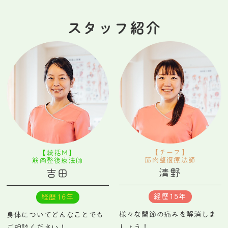
スタッフ紹介
【チーフ】
【統括M】
筋肉整復療法師
筋肉整復療法師
清野
吉田
経歴15年
経歴16年
様々な関節の痛みを解消しま
身体についてどんなことでも
しょう！
ご相談ください！